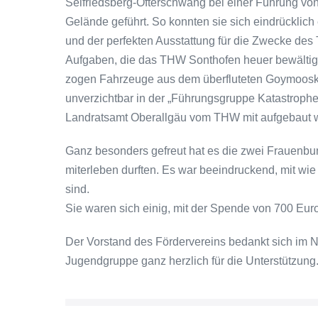
Seifriedsberg-Ofterschwang bei einer Führung vo
Gelände geführt. So konnten sie sich eindrücklich
und der perfekten Ausstattung für die Zwecke de
Aufgaben, die das THW Sonthofen heuer bewältigte
zogen Fahrzeuge aus dem überfluteten Goymooskre
unverzichtbar in der „Führungsgruppe Katastroph
Landratsamt Oberallgäu vom THW mit aufgebaut w
Ganz besonders gefreut hat es die zwei Frauenbu
miterleben durften. Es war beeindruckend, mit wi
sind.
Sie waren sich einig, mit der Spende von 700 Euro
Der Vorstand des Fördervereins bedankt sich im N
Jugendgruppe ganz herzlich für die Unterstützung