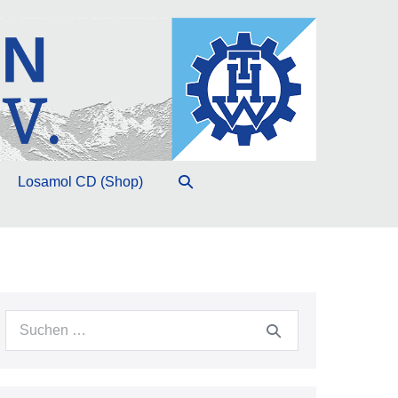
Suche-
Losamol CD (Shop)
Schalter
Suche
nach: