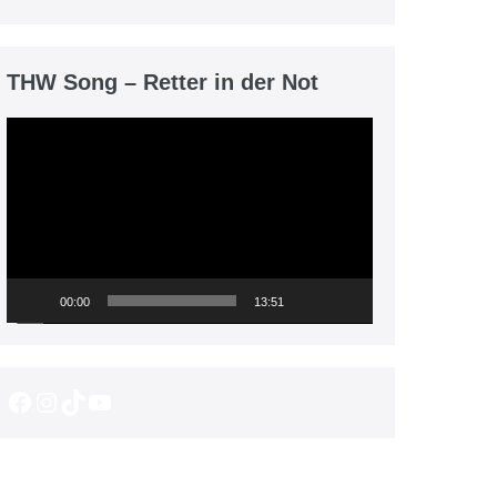
THW Song – Retter in der Not
Video-
Player
00:00
13:51
Facebook
Instagram
TikTok
YouTube