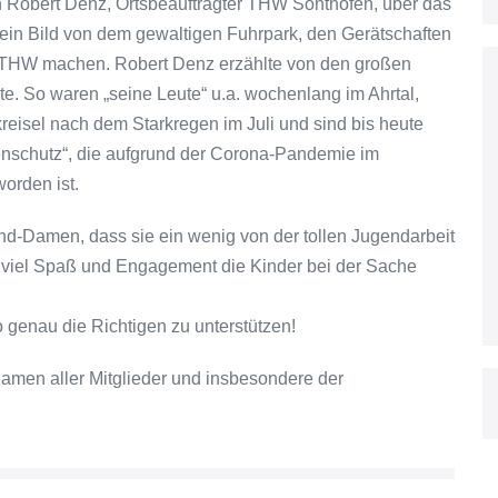
n Robert Denz, Ortsbeauftragter THW Sonthofen, über das
 ein Bild von dem gewaltigen Fuhrpark, den Gerätschaften
s THW machen. Robert Denz erzählte von den großen
. So waren „seine Leute“ u.a. wochenlang im Ahrtal,
isel nach dem Starkregen im Juli und sind bis heute
enschutz“, die aufgrund der Corona-Pandemie im
orden ist.
nd-Damen, dass sie ein wenig von der tollen Jugendarbeit
e viel Spaß und Engagement die Kinder bei der Sache
 genau die Richtigen zu unterstützen!
amen aller Mitglieder und insbesondere der
.