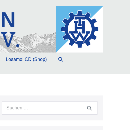
Suche-
Losamol CD (Shop)
Schalter
Suche
nach: