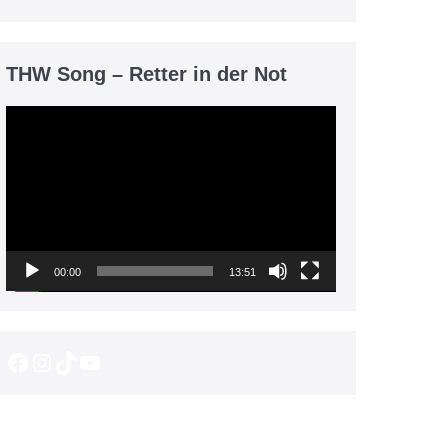
THW Song – Retter in der Not
Video-
Player
00:00
13:51
Facebook
Instagram
TikTok
YouTube