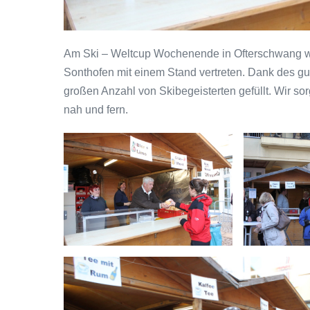
Am Ski – Weltcup Wochenende in Ofterschwang wa
Sonthofen mit einem Stand vertreten. Dank des gu
großen Anzahl von Skibegeisterten gefüllt. Wir so
nah und fern.