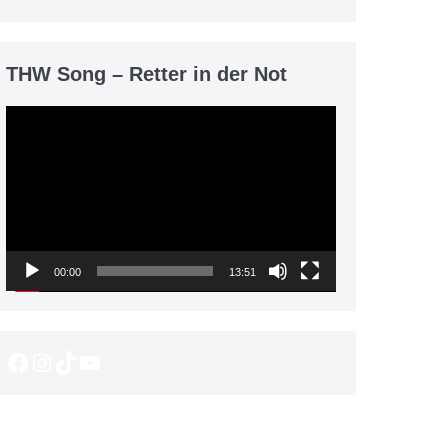
THW Song – Retter in der Not
Video-
Player
00:00
13:51
Facebook
Instagram
TikTok
YouTube