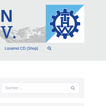
Suche-
Losamol CD (Shop)
Schalter
Suche
nach: