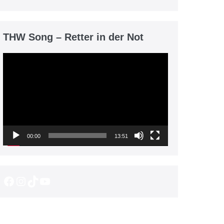
THW Song – Retter in der Not
Video-
Player
00:00
13:51
Facebook
Instagram
TikTok
YouTube