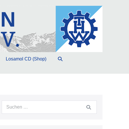
Suche-
Losamol CD (Shop)
Schalter
Suche
nach: