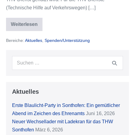
(Technische Hilfe auf Verkehrswegen) […]
Weiterlesen
Allianz
Bernhard
unterstützt
Bereiche:
Aktuelles
,
Spenden/Unterstützung
THW-
Jugend
Sonthofen
Suche
nach:
Aktuelles
Erste Blaulicht-Party in Sonthofen: Ein gemütlicher
Abend im Zeichen des Ehrenamts
Juni 16, 2026
Neuer Wechsellader mit Ladekran für das THW
Sonthofen
März 6, 2026