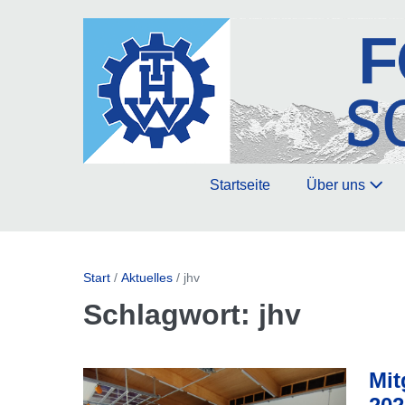
Zum
Inhalt
springen
Startseite
Über uns
Start
/
Aktuelles
/
jhv
Schlagwort:
jhv
Mit
Mitgliederversammlung
&