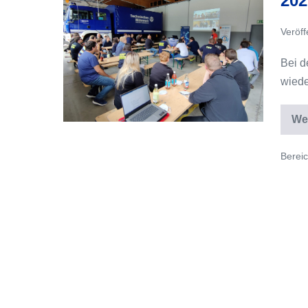
202
Neuwahlen
Veröff
2021
Bei d
wiede
We
Bereic