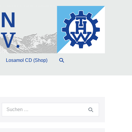
Suche-
Losamol CD (Shop)
Schalter
Suche
nach: