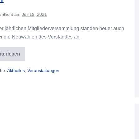
1
entlicht am
Juli 19, 2021
er jährlichen Mitgliederversammlung standen heuer auch
r die Neuwahlen des Vorstandes an.
iterlesen
Mitgliederversammlung
&
Neuwahlen
he:
Aktuelles
,
Veranstaltungen
2021