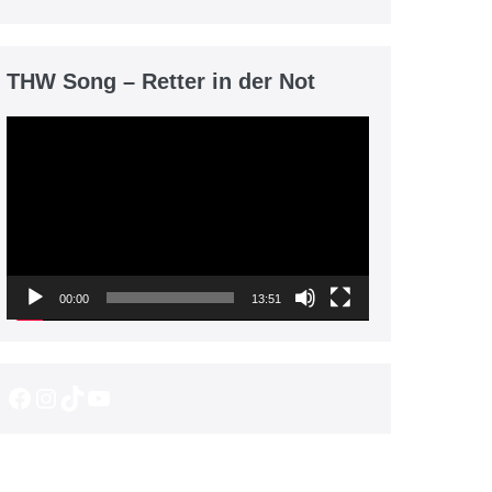
THW Song – Retter in der Not
Video-
Player
00:00
13:51
Facebook
Instagram
TikTok
YouTube