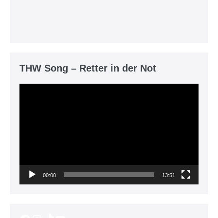
THW Song – Retter in der Not
Video-
Player
00:00
13:51