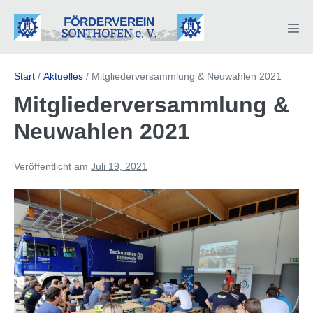
Zum
Inhalt
Men
springen
Scha
Start
/
Aktuelles
/
Mitgliederversammlung & Neuwahlen 2021
Mitgliederversammlung &
Neuwahlen 2021
Veröffentlicht am
Juli 19, 2021