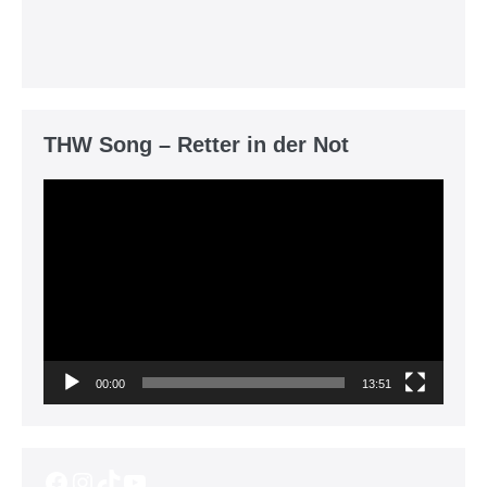
THW Song – Retter in der Not
Video-
Player
00:00
13:51
Facebook
Instagram
TikTok
YouTube