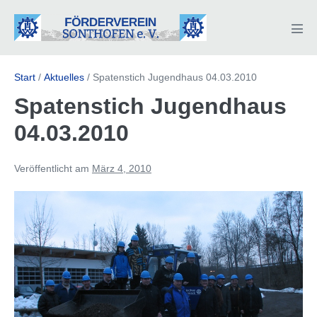
Zum
Inhalt
Men
springen
Scha
Start
/
Aktuelles
/
Spatenstich Jugendhaus 04.03.2010
Spatenstich Jugendhaus
04.03.2010
Veröffentlicht am
März 4, 2010