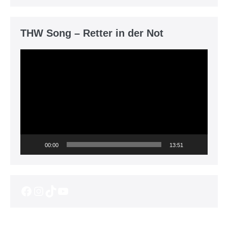
THW Song – Retter in der Not
Video-
Player
00:00
13:51
Facebook
Instagram
TikTok
YouTube