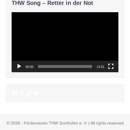
THW Song – Retter in der Not
Video-
Player
00:00
13:51
Facebook
Instagram
TikTok
YouTube
© 2026 - Förderverein THW Sonthofen e. V. | All rights reserved