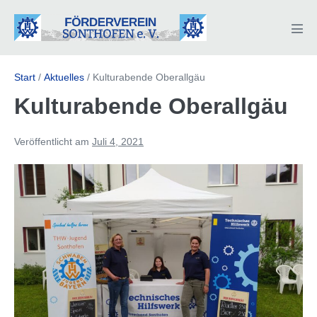
Zum
Inhalt
Men
springen
Scha
Start
/
Aktuelles
/
Kulturabende Oberallgäu
Kulturabende Oberallgäu
Veröffentlicht am
Juli 4, 2021