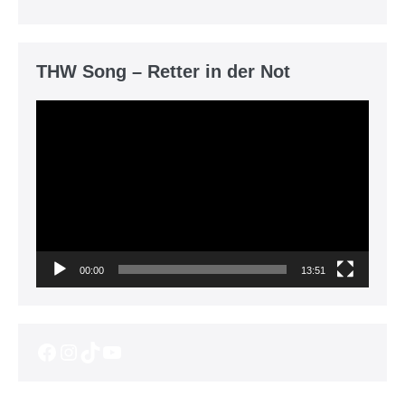
THW Song – Retter in der Not
Video-
Player
00:00
13:51
Facebook
Instagram
TikTok
YouTube