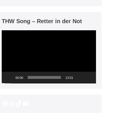
THW Song – Retter in der Not
Video-
Player
00:00
13:51
Facebook
Instagram
TikTok
YouTube