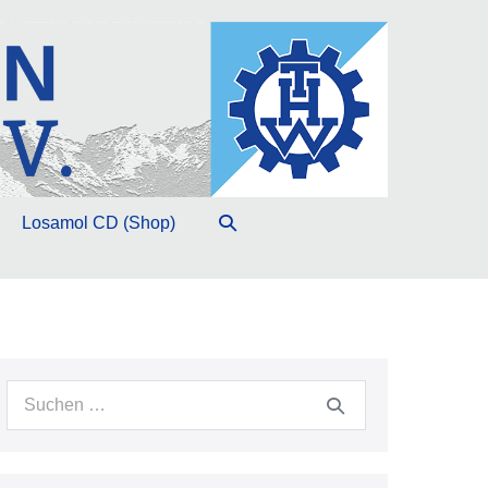
Suche-
Losamol CD (Shop)
Schalter
Suche
nach: