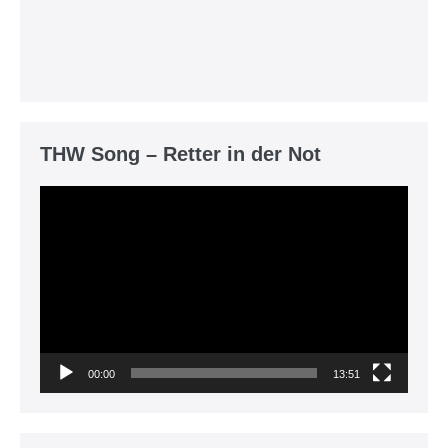
THW Song – Retter in der Not
Video-
Player
00:00
13:51