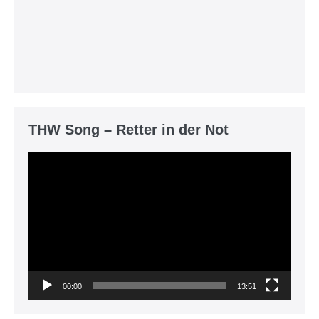
THW Song – Retter in der Not
Video-
Player
00:00
13:51