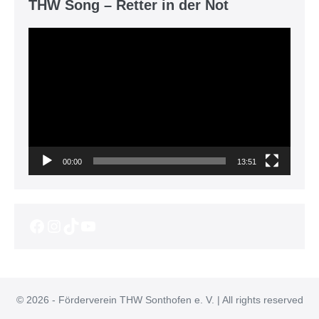
THW Song – Retter in der Not
Video-
Player
00:00
13:51
Facebook
Instagram
TikTok
YouTube
© 2026 - Förderverein THW Sonthofen e. V. | All rights reserved