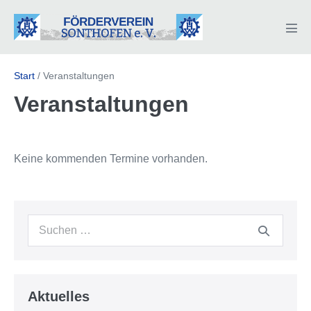
Zum
Inhalt
Men
springen
Scha
Start
/
Veranstaltungen
Veranstaltungen
Keine kommenden Termine vorhanden.
Suche
nach:
Aktuelles