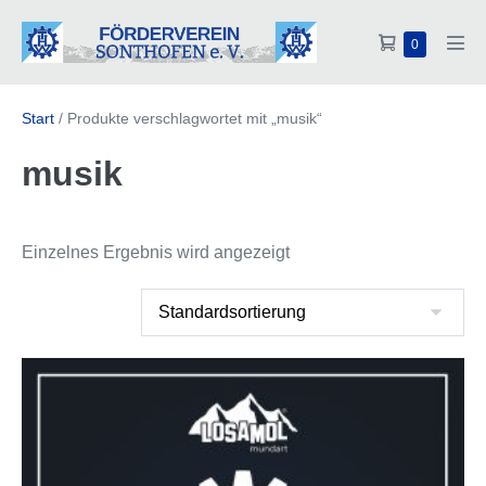
Zum
Warenkorb
Inhalt
Elemente
0
Men
im
springen
Scha
Warenkorb
Start
/ Produkte verschlagwortet mit „musik“
musik
Einzelnes Ergebnis wird angezeigt